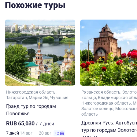
Похожие туры
Нижегородская область
Рязанская область
Золото
Татарстан
Марий Эл
Чувашия
кольцо
Владимирская обл
Нижегородская область
М
Гранд тур по городам
Золотое кольцо
Московск
Поволжья
область
Древняя Русь. Автобус
RUB 65,030
/ 7 дней
тур по городам Золотог
7 дней
14 авг. — 20 авг.
+2