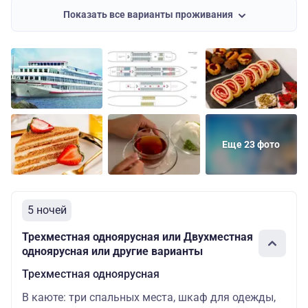
одноярусная
мест: 2
скидкой:
Показать все варианты проживания
72390 руб
79100 руб
Двухместная
Основных
Цена со
Шлюпочная
одноярусная
мест: 2
скидкой:
75145 руб
Еще 23 фото
5 ночей
Трехместная одноярусная или Двухместная
одноярусная или другие варианты
Трехместная одноярусная
В каюте: три спальных места, шкаф для одежды,