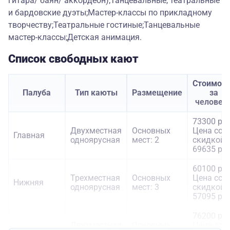
гитара/ баян/ аккордеон);Танцевальные, театральные
и бардовские дуэты;Мастер-классы по прикладному
творчеству;Театральные гостиные;Танцевальные
мастер-классы;Детская анимация.
Список свободных кают
Стоимост
Палуба
Тип каюты
Размещение
за
человек
73300 руб
Двухместная
Основных
Цена со
Главная
одноярусная
мест: 2
скидкой:
69635 руб
60100 руб
Трехместная
Основных
Цена со
Нижняя
одноярусная
мест: 3
скидкой:
57095 руб
76200 руб
Двухместная
Основных
Цена со
Средняя