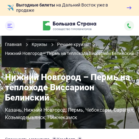
Выгодные билеты
на Дальний Восток уже в
продаже
Главная
Круизы
Речные круизы
Нижний Новгород – Пермь на теплоходе Виссарион Белинский
Нижний Новгород – Пермь на
теплоходе Виссарион
Белинский
Казань
Нижний Новгород
Пермь
Чебоксары
Сарапул
Козьмодемьянск
Нижнекамск