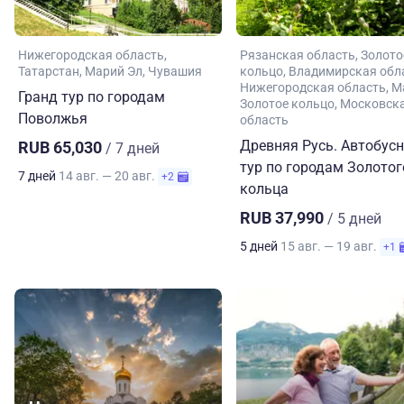
Нижегородская область
Рязанская область
Золото
Татарстан
Марий Эл
Чувашия
кольцо
Владимирская обл
Нижегородская область
М
Гранд тур по городам
Золотое кольцо
Московск
Поволжья
область
Древняя Русь. Автобус
RUB 65,030
/ 7 дней
тур по городам Золотог
7 дней
14 авг. — 20 авг.
+2
кольца
RUB 37,990
/ 5 дней
5 дней
15 авг. — 19 авг.
+1