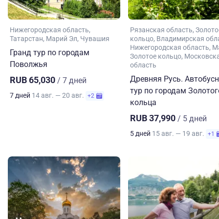
Нижегородская область
Рязанская область
Золото
Татарстан
Марий Эл
Чувашия
кольцо
Владимирская обл
Нижегородская область
М
Гранд тур по городам
Золотое кольцо
Московск
Поволжья
область
Древняя Русь. Автобус
RUB 65,030
/ 7 дней
тур по городам Золотог
7 дней
14 авг. — 20 авг.
+2
кольца
RUB 37,990
/ 5 дней
5 дней
15 авг. — 19 авг.
+1