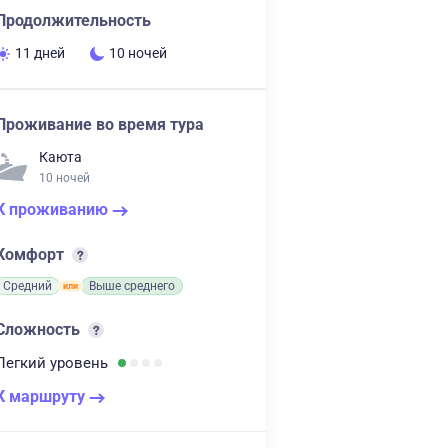
Продолжительность
11 дней
10 ночей
Проживание во время тура
Каюта
10 ночей
К проживанию
Комфорт
Средний
Выше среднего
Сложность
Легкий
уровень
К маршруту