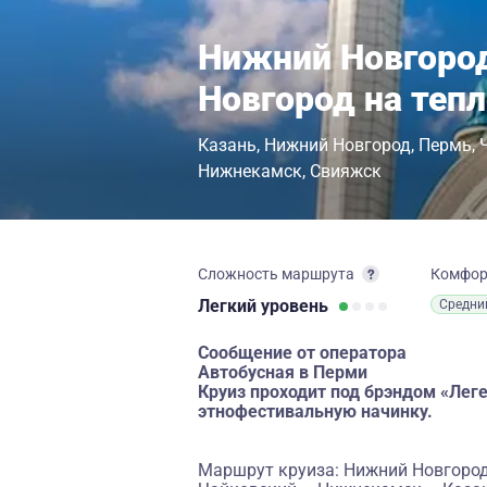
Нижний Новгоро
Новгород на теп
Казань
Нижний Новгород
Пермь
Нижнекамск
Свияжск
Сложность маршрута
Комфо
Легкий
уровень
Средни
Сообщение от оператора
Автобусная в Перми
Круиз проходит под брэндом «Ле
этнофестивальную начинку.
Маршрут круиза: Нижний Новгород