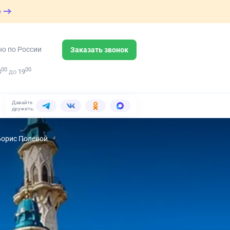
е
но по России
Заказать звонок
00
00
8
до
19
Давайте
дружить:
Борис Полевой