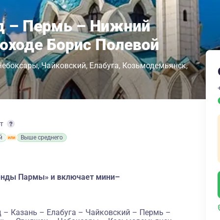
д – Пермь – Нижний
лоходе Борис Полевой
Чебоксары
Чайковский
Елабуга
Козьмодемьянск
рт
й
Выше среднего
генды Пармы» и включает мини–
 – Казань – Елабуга – Чайковский – Пермь –