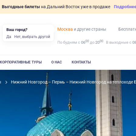
Выгодные билеты
на Дальний Восток уже в продаже
Подробне
Москва
и другие страны
Бесплат
Ваш город?
Да
Нет, выбрать другой
00
00
По будням с
06
до
20
В выходные с
0
КОРПОРАТИВНЫЕ ТУРЫ
О НАС
КОНТАКТЫ
ы
Нижний Новгород – Пермь – Нижний Новгород на теплоходе 