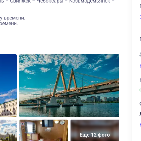
нь – Свияжск – Чебоксары – Козьмодемьянск –
у времени.
ремени.
Еще 12 фото