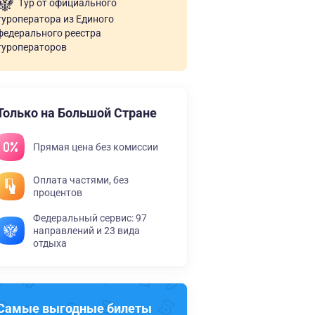
Тур от официального
туроператора из Единого
федерального реестра
туроператоров
Только на Большой Стране
Прямая цена без комиссии
Оплата частями, без
процентов
Федеральный сервис: 97
направлений и 23 вида
отдыха
Самые выгодные билеты