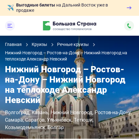
Выгодные билеты
на Дальний Восток уже в
продаже
Главная
Круизы
Речные круизы
Нижний Новгород – Ростов-на-Дону – Нижний Новгород на
теплоходе Александр Невский
Нижний Новгород – Ростов-
на-Дону – Нижний Новгород
на теплоходе Александр
Невский
Волгоград
Казань
Нижний Новгород
Ростов-на-Дону
Самара
Саратов
Ульяновск
Тетюши
Козьмодемьянск
Болгар