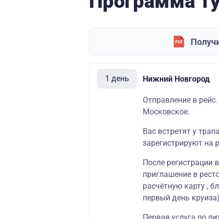
Программа т
Получи
1 день
Нижний Новгород
Отправление в рейс.
Московское.
Вас встретят у трап
зарегистрируют на р
После регистрации 
приглашение в
рест
расчётную карту
, б
первый день круиза)
Первая услуга по пи