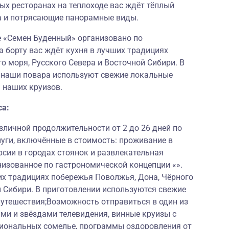
ых ресторанах на теплоходе вас ждёт тёплый
а и потрясающие панорамные виды.
е «Семен Буденный» организовано по
а борту вас ждёт кухня в лучших традициях
о моря, Русского Севера и Восточной Сибири. В
и наши повара используют свежие локальные
 наших круизов.
са:
личной продолжительности от 2 до 26 дней по
луги, включённые в стоимость: проживание в
рсии в городах стоянок и развлекательная
низованное по гастрономической концепции «».
их традициях побережья Поволжья, Дона, Чёрного
й Сибири. В приготовлении используются свежие
путешествия;Возможность отправиться в один из
ми и звёздами телевидения, винные круизы с
иональных сомелье, программы оздоровления от