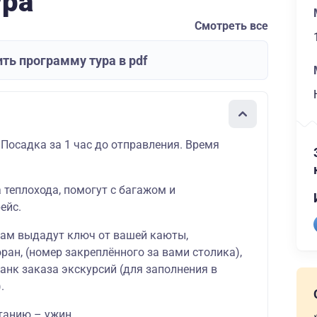
ура
Смотреть все
ть программу тура в pdf
 Посадка за 1 час до отправления. Время
а теплохода, помогут с багажом и
ейс.
вам выдадут ключ от вашей
каюты
,
оран
, (номер закреплённого за вами столика),
ланк
заказа экскурсий
(для заполнения в
.
танию – ужин.