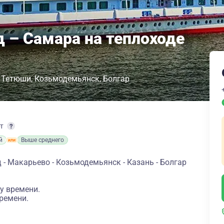
 – Самара на теплоходе
Тетюши
Козьмодемьянск
Болгар
рт
й
Выше среднего
- Макарьево - Козьмодемьянск - Казань - Болгар
у времени.
ремени.