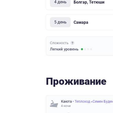
4 день
Болгар, Тетюши
5 день
Самара
Сложность
Легкий
уровень
Проживание
Каюта
• Теплоход «Семен Буде
4 ночи