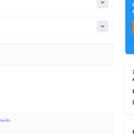
нный»