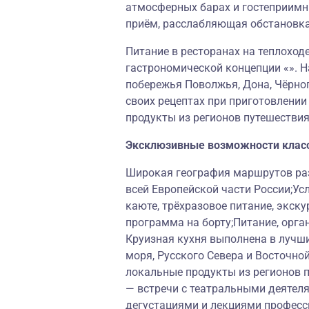
атмосферных барах и гостеприимн
приём, расслабляющая обстановк
Питание в ресторанах на теплоход
гастрономической концепции «». Н
побережья Поволжья, Дона, Чёрног
своих рецептах при приготовлени
продукты из регионов путешествия
Эксклюзивные возможности клас
Широкая география маршрутов раз
всей Европейской части России;Ус
каюте, трёхразовое питание, экску
программа на борту;Питание, орга
Круизная кухня выполнена в лучш
моря, Русского Севера и Восточно
локальные продукты из регионов 
— встречи с театральными деятеля
дегустациями и лекциями професс