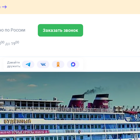
е
но по России
Заказать звонок
00
00
8
до
19
Давайте
дружить: