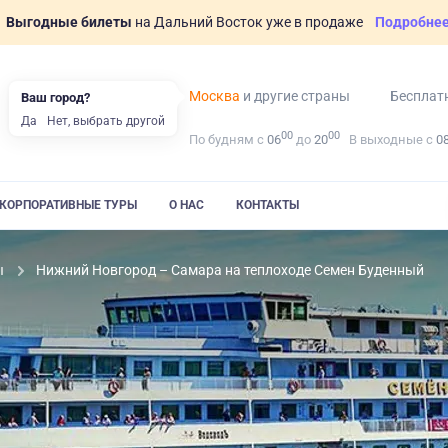
Выгодные билеты
на Дальний Восток уже в продаже
Подробне
Москва
и другие страны
Бесплат
Ваш город?
Да
Нет, выбрать другой
00
00
По будням с
06
до
20
В выходные с
0
КОРПОРАТИВНЫЕ ТУРЫ
О НАС
КОНТАКТЫ
ы
Нижний Новгород – Самара на теплоходе Семен Буденный