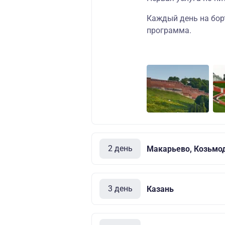
Каждый день на бор
программа
.
2 день
Макарьево, Козьмо
3 день
Казань