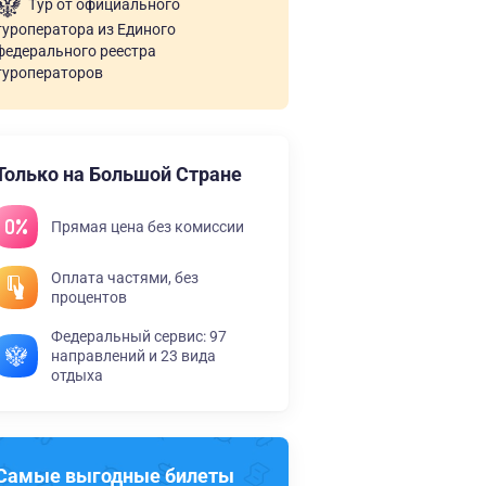
Тур от официального
туроператора из Единого
федерального реестра
туроператоров
Только на Большой Стране
Прямая цена без комиссии
Оплата частями, без
процентов
Федеральный сервис: 97
направлений и 23 вида
отдыха
Самые выгодные билеты