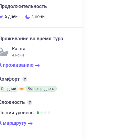
Продолжительность
5 дней
4 ночи
Проживание во время тура
Каюта
4 ночи
К проживанию
Комфорт
Средний
Выше среднего
Сложность
Легкий
уровень
К маршруту