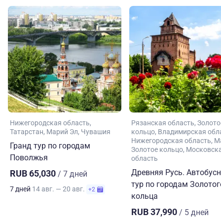
Нижегородская область
Рязанская область
Золото
Татарстан
Марий Эл
Чувашия
кольцо
Владимирская обл
Нижегородская область
М
Гранд тур по городам
Золотое кольцо
Московск
Поволжья
область
Древняя Русь. Автобус
RUB 65,030
/ 7 дней
тур по городам Золотог
7 дней
14 авг. — 20 авг.
+2
кольца
RUB 37,990
/ 5 дней