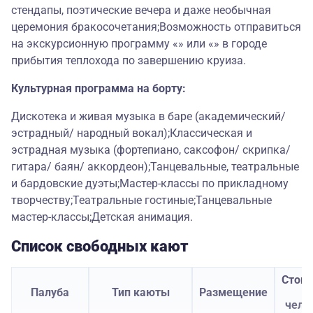
стендапы, поэтические вечера и даже необычная
церемония бракосочетания;Возможность отправиться
на экскурсионную программу «» или «» в городе
прибытия теплохода по завершению круиза.
Культурная программа на борту:
Дискотека и живая музыка в баре (академический/
эстрадный/ народный вокал);Классическая и
эстрадная музыка (фортепиано, саксофон/ скрипка/
гитара/ баян/ аккордеон);Танцевальные, театральные
и бардовские дуэты;Мастер-классы по прикладному
творчеству;Театральные гостиные;Танцевальные
мастер-классы;Детская анимация.
Список свободных кают
Стои
Палуба
Тип каюты
Размещение
з
чело