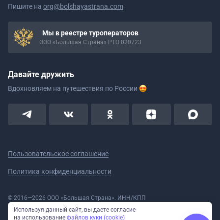
Пишите на
org@bolshayastrana.com
Мы в реестре туроператоров
ООО «Большая Страна» РТО 020723
Давайте дружить
Вдохновляем на путешествия
по России
Пользовательское соглашение
Политика конфиденциальности
© 2016—2026 ООО «Большая Страна». ИНН/КПП
5908078160/590801001 ОГРН 1185958020533
Используя данный сайт, вы даете согласие
Номер в реестре Роскомнадзора № 59-18-006319 (Приказ № 321 от
на использование
файлов куки (cookie)