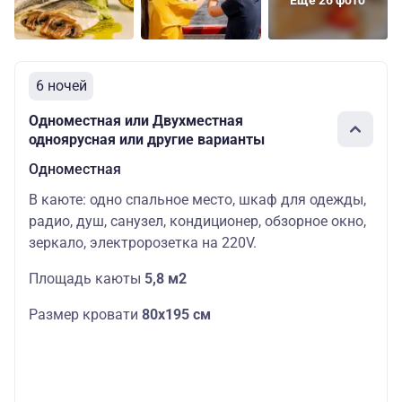
Еще 26 фото
Основных
Шлюпочная
Одноместная
78700
мест: 1
6 ночей
Одноместная или Двухместная
одноярусная или другие варианты
Одноместная
В каюте: одно спальное место, шкаф для одежды,
радио, душ, санузел, кондиционер, обзорное окно,
зеркало, электророзетка на 220V.
Площадь каюты
5,8 м2
Размер кровати
80х195 см