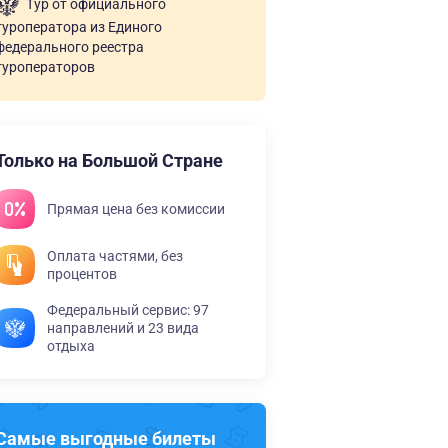
Тур от официального
туроператора из Единого
федерального реестра
туроператоров
Только на Большой Стране
Прямая цена без комиссии
Оплата частями, без
процентов
Федеральный сервис: 97
направлений и 23 вида
отдыха
Самые выгодные билеты