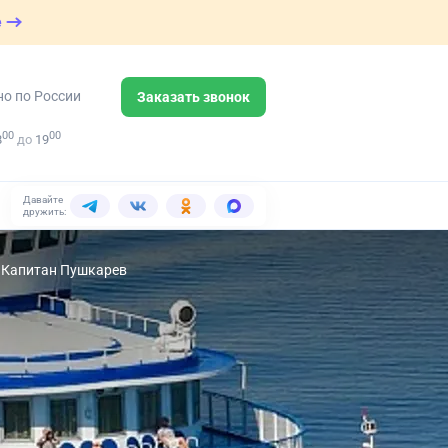
е
но по России
Заказать звонок
00
00
8
до
19
Давайте
дружить:
 Капитан Пушкарев