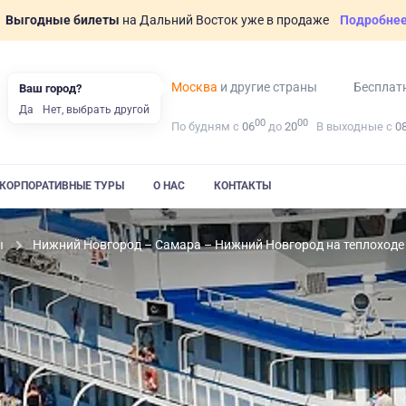
Выгодные билеты
на Дальний Восток уже в продаже
Подробне
Москва
и другие страны
Бесплат
Ваш город?
Да
Нет, выбрать другой
00
00
По будням с
06
до
20
В выходные с
0
КОРПОРАТИВНЫЕ ТУРЫ
О НАС
КОНТАКТЫ
ы
Нижний Новгород – Самара – Нижний Новгород на теплоходе