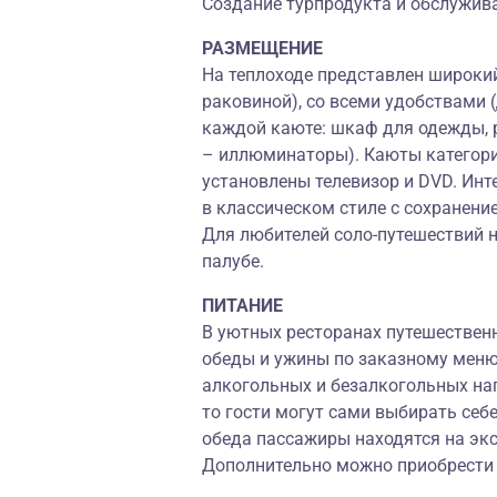
Создание турпродукта и обслужива
РАЗМЕЩЕНИЕ
На теплоходе представлен широкий
раковиной), со всеми удобствами 
каждой каюте: шкаф для одежды, р
– иллюминаторы). Каюты категори
установлены телевизор и DVD. Ин
в классическом стиле с сохранени
Для любителей соло-путешествий 
палубе.
ПИТАНИЕ
В уютных ресторанах путешествен
обеды и ужины по заказному меню
алкогольных и безалкогольных нап
то гости могут сами выбирать себ
обеда пассажиры находятся на экс
Дополнительно можно приобрести н