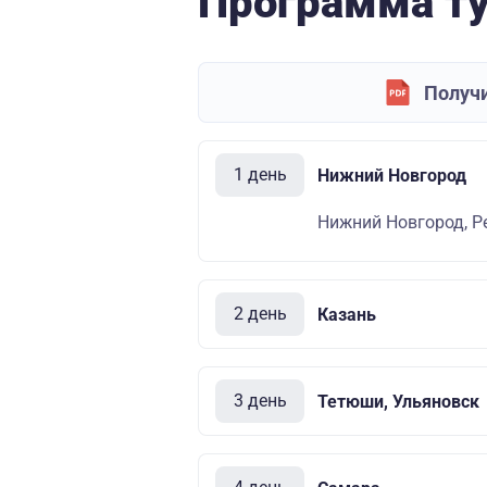
Программа т
Получи
1 день
Нижний Новгород
Нижний Новгород, Р
2 день
Казань
3 день
Тетюши, Ульяновск