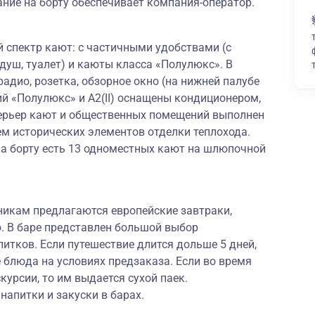
ние на борту обеспечивает компания-оператор.
 спектр кают: с частичными удобствами (с
(душ, туалет) и каюты класса «Полулюкс». В
адио, розетка, обзорное окно (на нижней палубе
й «Полулюкс» и А2(II) оснащены кондиционером,
терьер кают и общественных помещений выполнен
ем исторических элементов отделки теплохода.
на борту есть 13 одноместных кают на шлюпочной
никам предлагаются европейские завтраки,
. В баре представлен большой выбор
итков. Если путешествие длится дольше 5 дней,
е блюда на условиях предзаказа. Если во время
курсии, то им выдается сухой паек.
апитки и закуски в барах.