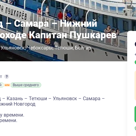
д – Самара – Нижний
лоходе Капитан Пушкарев
Ульяновск
Чебоксары
Тетюши
Болгар
рт
й
Выше среднего
 – Казань – Тетюши – Ульяновск – Самара –
ижний Новгород
у времени.
ремени.