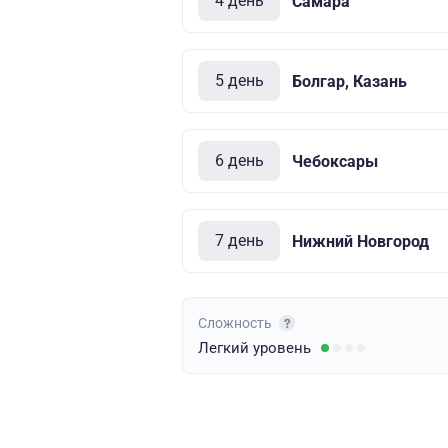
4 день
Самара
5 день
Болгар, Казань
6 день
Чебоксары
7 день
Нижний Новгород
Сложность
Легкий
уровень