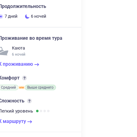
Продолжительность
7 дней
6 ночей
Проживание во время тура
Каюта
6 ночей
К проживанию
Комфорт
Средний
Выше среднего
Сложность
Легкий
уровень
К маршруту