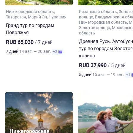
Нижегородская область
Рязанская область
Золото
Татарстан
Марий Эл
Чувашия
кольцо
Владимирская обл
Нижегородская область
М
Гранд тур по городам
Золотое кольцо
Московск
Поволжья
область
Древняя Русь. Автобус
RUB 65,030
/ 7 дней
тур по городам Золотог
7 дней
14 авг. — 20 авг.
+2
кольца
RUB 37,990
/ 5 дней
5 дней
15 авг. — 19 авг.
+1
Нижегородская