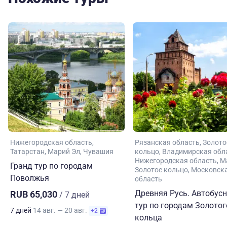
Нижегородская область
Рязанская область
Золото
Татарстан
Марий Эл
Чувашия
кольцо
Владимирская обл
Нижегородская область
М
Гранд тур по городам
Золотое кольцо
Московск
Поволжья
область
Древняя Русь. Автобус
RUB 65,030
/ 7 дней
тур по городам Золотог
7 дней
14 авг. — 20 авг.
+2
кольца