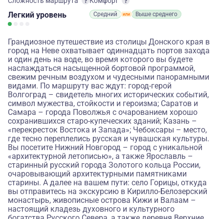
Сложность маршрута
Комфорт
Легкий
уровень
Средний
Выше среднего
Грандиозное путешествие из столицы Донского края в
город на Неве охватывает одиннадцать портов захода
и один день на воде, во время которого вы будете
наслаждаться насыщенной бортовой программой,
свежим речным воздухом и чудесными панорамными
видами. По маршруту вас ждут: город-герой
Волгоград – свидетель многих исторических событий,
символ мужества, стойкости и героизма; Саратов и
Самара – города Поволжья с очарованием хорошо
сохранившихся старо-купеческих зданий; Казань –
«перекресток Востока и Запада»; Чебоксары – место,
где тесно переплелись русская и чувашская культуры.
Вы посетите Нижний Новгород – город с уникальной
«архитектурной летописью», а также Ярославль –
старинный русский города Золотого кольца России,
очаровывающий архитектурными памятниками
старины. А далее на вашем пути: село Горицы, откуда
вы отправитесь на экскурсию в Кирилло-Белозерский
монастырь, живописные острова Кижи и Валаам –
настоящий кладезь духовного и культурного
богатства Русского Севера, а также деревня Верхние