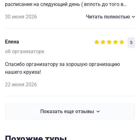
расписание на следующий день ( вплоть до того в
какой автобус садиться на экскурсию), всегда
30 июня 2026
Читать полностью
работающие наушники для экскурсий и т. д. Мелочи,
которые делают путешествие комфортным, приятным
и запоминающимся. Огромная благодарность
Елена
5
капитану и всему составу за прекрасно
организованный отдых.🥰
об организаторе
Спасибо организатору за хорошую организацию
нашего круиза!
22 июня 2026
Показать еще отзывы
Похожие туры