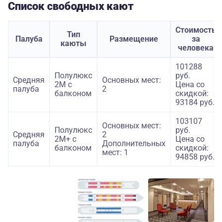
Список свободных кают
Стоимость
Тип
Палуба
Размещение
за
каюты
человека
101288
Полулюкс
руб.
Средняя
Основных мест:
2М с
Цена со
палуба
2
балконом
скидкой:
93184 руб.
103107
Основных мест:
Полулюкс
руб.
Средняя
2
2М+ с
Цена со
палуба
Дополнительных
балконом
скидкой:
мест: 1
94858 руб.