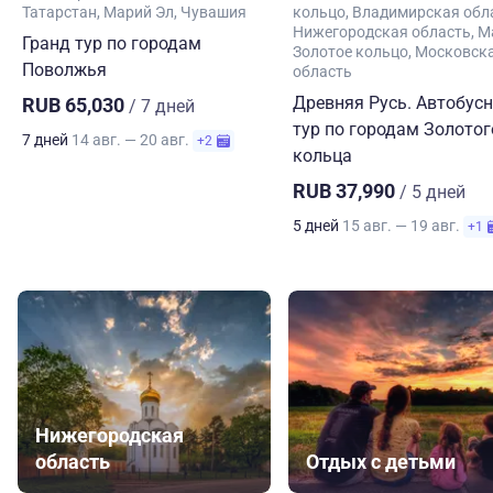
Татарстан
Марий Эл
Чувашия
кольцо
Владимирская обл
Нижегородская область
М
Гранд тур по городам
Золотое кольцо
Московск
Поволжья
область
Древняя Русь. Автобус
RUB 65,030
/ 7 дней
тур по городам Золотог
7 дней
14 авг. — 20 авг.
+2
кольца
RUB 37,990
/ 5 дней
5 дней
15 авг. — 19 авг.
+1
Нижегородская
область
Отдых с детьми