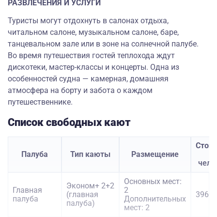
РАЗВЛЕЧЕНИЯ И УСЛУГИ
Туристы могут отдохнуть в салонах отдыха,
читальном салоне, музыкальном салоне, баре,
танцевальном зале или в зоне на солнечной палубе.
Во время путешествия гостей теплохода ждут
дискотеки, мастер-классы и концерты. Одна из
особенностей судна — камерная, домашняя
атмосфера на борту и забота о каждом
путешественнике.
Список свободных кают
Стои
Палуба
Тип каюты
Размещение
з
чело
Основных мест:
Эконом+ 2+2
Главная
2
(главная
39600
палуба
Дополнительных
палуба)
мест: 2