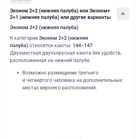
Средняя
Основных мест:
Полулюкс
74600
палуба
2
Эконом 2+2 (нижняя палуба) или Эконом+
2+1 (нижняя палуба) или другие варианты
Эконом
Основных мест:
Шлюпочная
одноместная
1
Эконом 2+2 (нижняя палуба)
57400
палуба
(шлюпочная
Дополнительных
К категории
Эконом 2+2 (нижняя
палуба)
мест: 1
палуба)
относятся каюты:
144–147
.
Двухместная двухъярусная каюта без удобств,
расположенная на нижней палубе.
Возможно размещение третьего
и четвертого человека на дополнительных
местах верхнего расположения.