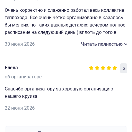
Очень корректно и слаженно работал весь коллектив
теплохода. Всё очень чётко организовано в казалось
бы мелких, но таких важных деталях: вечером полное
расписание на следующий день ( вплоть до того в
какой автобус садиться на экскурсию), всегда
30 июня 2026
Читать полностью
работающие наушники для экскурсий и т. д. Мелочи,
которые делают путешествие комфортным, приятным
и запоминающимся. Огромная благодарность
Елена
5
капитану и всему составу за прекрасно
организованный отдых.🥰
об организаторе
Спасибо организатору за хорошую организацию
нашего круиза!
22 июня 2026