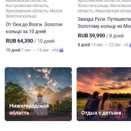
Ивановская область
Ярославская область
Мал
Костромская область
Золотое кольцо
Московск
Ярославская область
Малое
область
Ивановская обла
Золотое кольцо
Звезда Руси. Путешеств
От Оки до Волги. Золотое
Золотому кольцу из М
кольцо за 10 дней
RUB 59,990
/ 8 дней
RUB 64,390
/ 10 дней
8 дней
15 авг. — 22 авг.
+1
10 дней
7 авг. — 16 авг.
+14
Нижегородская
область
Отдых с детьми