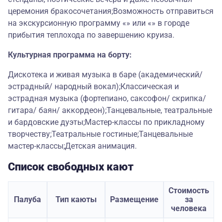
церемония бракосочетания;Возможность отправиться
на экскурсионную программу «» или «» в городе
прибытия теплохода по завершению круиза.
Культурная программа на борту:
Дискотека и живая музыка в баре (академический/
эстрадный/ народный вокал);Классическая и
эстрадная музыка (фортепиано, саксофон/ скрипка/
гитара/ баян/ аккордеон);Танцевальные, театральные
и бардовские дуэты;Мастер-классы по прикладному
творчеству;Театральные гостиные;Танцевальные
мастер-классы;Детская анимация.
Список свободных кают
Стоимость
Палуба
Тип каюты
Размещение
за
человека