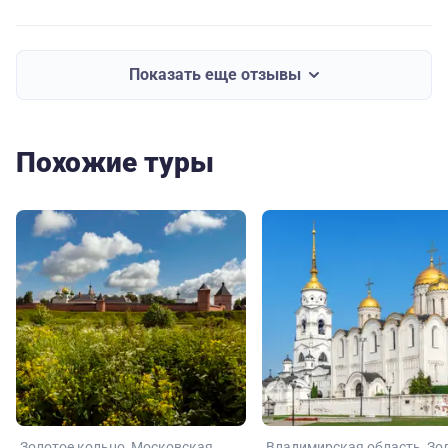
Показать еще отзывы
Похожие туры
Золотое кольцо
Московская
Владимирская область
Зо