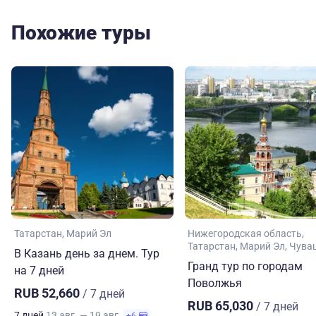
Похожие туры
Татарстан
Марий Эл
Нижегородская область
Татарстан
Марий Эл
Чува
В Казань день за днем. Тур
Гранд тур по городам
на 7 дней
Поволжья
RUB 52,660
/ 7 дней
RUB 65,030
/ 7 дней
7 дней
13 авг. — 19 авг.