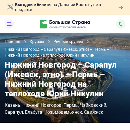
Выгодные билеты
на Дальний Восток уже в
продаже
Главная
Круизы
Речные круизы
Нижний Новгород – Сарапул (Ижевск, этно) – Пермь –
Нижний Новгород на теплоходе Юрий Никулин
Нижний Новгород – Сарапул
(Ижевск, этно) – Пермь –
Нижний Новгород на
теплоходе Юрий Никулин
Казань
Нижний Новгород
Пермь
Чайковский
Сарапул
Елабуга
Козьмодемьянск
Свияжск