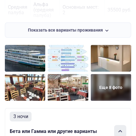
Альфа
Средняя
Основных мест:
(средняя
35500 руб.
палуба
2
палуба)
Основных мест:
Показать все варианты проживания
Средняя
2
Полулюкс
51600 руб.
палуба
Дополнительных
мест: 1
Еще 8 фото
3 ночи
Бета или Гамма или другие варианты