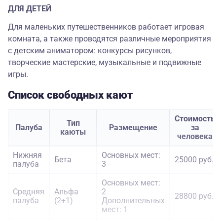
ДЛЯ ДЕТЕЙ
Для маленьких путешественников работает игровая
комната, а также проводятся различные мероприятия
с детским аниматором: конкурсы рисунков,
творческие мастерские, музыкальные и подвижные
игры.
Список свободных кают
Стоимость
Тип
Палуба
Размещение
за
каюты
человека
Нижняя
Основных мест:
Бета
25000 руб.
палуба
3
Основных мест:
Средняя
Альфа
2
28800 руб.
палуба
(2+1)
Дополнительных
мест: 1