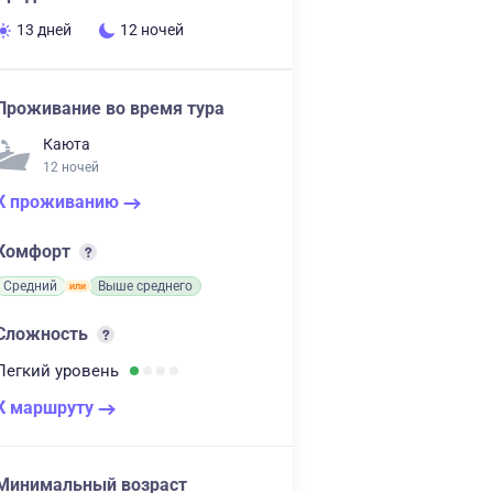
13 дней
12 ночей
Проживание во время тура
Каюта
12 ночей
К проживанию
Комфорт
Средний
Выше среднего
Сложность
Легкий
уровень
К маршруту
Минимальный возраст