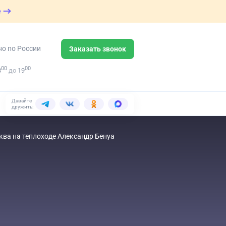
е
но по России
Заказать звонок
00
00
8
до
19
Давайте
дружить:
ва на теплоходе Александр Бенуа