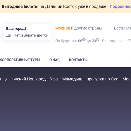
Выгодные билеты
на Дальний Восток уже в продаже
Подробне
Москва
и другие страны
Бесплат
Ваш город?
Да
Нет, выбрать другой
00
00
По будням с
06
до
20
В выходные с
0
КОРПОРАТИВНЫЕ ТУРЫ
О НАС
КОНТАКТЫ
ы
Нижний Новгород – Уфа – Мамадыш – прогулка по Оке – Моск