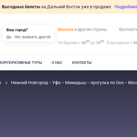
Выгодные билеты
на Дальний Восток уже в продаже
Подробне
Москва
и другие страны
Бесплат
Ваш город?
Да
Нет, выбрать другой
00
00
По будням с
06
до
20
В выходные с
0
КОРПОРАТИВНЫЕ ТУРЫ
О НАС
КОНТАКТЫ
ы
Нижний Новгород – Уфа – Мамадыш – прогулка по Оке – Моск