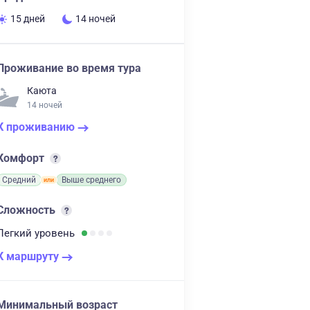
15 дней
14 ночей
Проживание во время тура
Каюта
14 ночей
К проживанию
Комфорт
Средний
Выше среднего
Сложность
Легкий
уровень
К маршруту
Минимальный возраст