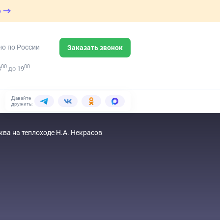
е
но по России
Заказать звонок
00
00
8
до
19
Давайте
дружить:
ва на теплоходе Н.А. Некрасов