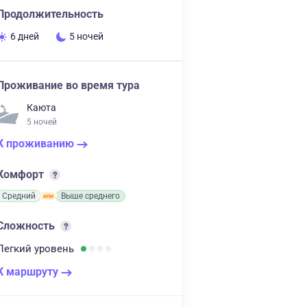
Продолжительность
6 дней
5 ночей
Проживание во время тура
Каюта
5 ночей
К проживанию
Комфорт
Средний
Выше среднего
Сложность
Легкий
уровень
К маршруту