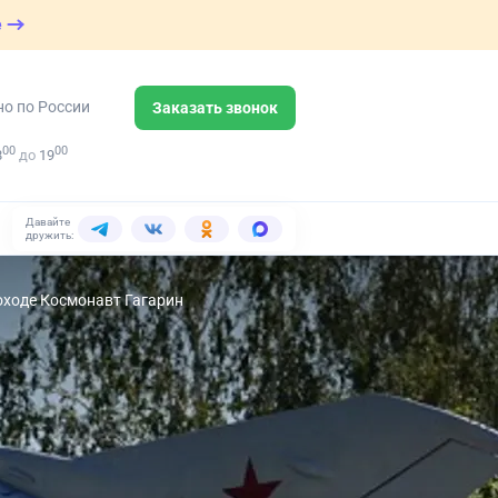
е
но по России
Заказать звонок
00
00
8
до
19
Давайте
дружить:
оходе Космонавт Гагарин