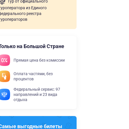
Тур от официального
туроператора из Единого
федерального реестра
туроператоров
Только на Большой Стране
Прямая цена без комиссии
Оплата частями, без
процентов
Федеральный сервис: 97
направлений и 23 вида
отдыха
Самые выгодные билеты