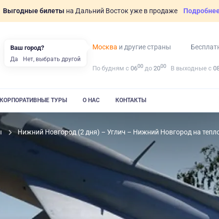
Выгодные билеты
на Дальний Восток уже в продаже
Подробне
Москва
и другие страны
Бесплат
Ваш город?
Да
Нет, выбрать другой
00
00
По будням с
06
до
20
В выходные с
0
КОРПОРАТИВНЫЕ ТУРЫ
О НАС
КОНТАКТЫ
ы
Нижний Новгород (2 дня) – Углич – Нижний Новгород на тепл