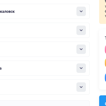
Чкаловск
а