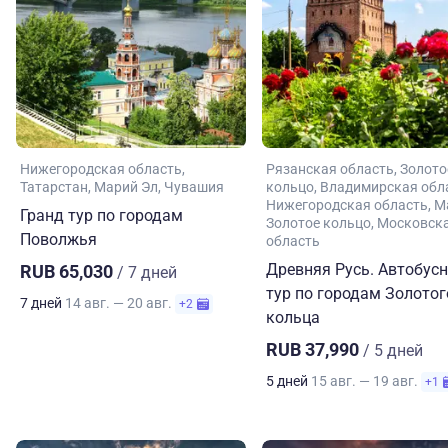
Нижегородская область
Рязанская область
Золото
Татарстан
Марий Эл
Чувашия
кольцо
Владимирская обл
Нижегородская область
М
Гранд тур по городам
Золотое кольцо
Московск
Поволжья
область
Древняя Русь. Автобус
RUB 65,030
/ 7 дней
тур по городам Золотог
7 дней
14 авг. — 20 авг.
+2
кольца
RUB 37,990
/ 5 дней
5 дней
15 авг. — 19 авг.
+1