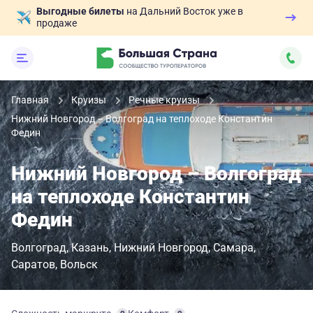
Выгодные билеты
на Дальний Восток уже в
продаже
Главная
Круизы
Речные круизы
Нижний Новгород – Волгоград на теплоходе Константин
Федин
Нижний Новгород – Волгоград
на теплоходе Константин
Федин
Волгоград
Казань
Нижний Новгород
Самара
Саратов
Вольск