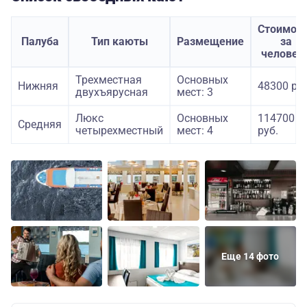
Стоимос
Палуба
Тип каюты
Размещение
за
человек
Трехместная
Основных
Нижняя
48300 руб
двухъярусная
мест: 3
Люкс
Основных
114700
Средняя
четырехместный
мест: 4
руб.
Еще 14 фото