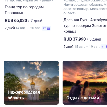
Татарстан
Марий Эл
Чувашия
кольцо
Владимирская обл
Нижегородская область
М
Гранд тур по городам
Золотое кольцо
Московск
Поволжья
область
Древняя Русь. Автобус
RUB 65,030
/ 7 дней
тур по городам Золотог
7 дней
14 авг. — 20 авг.
+2
кольца
RUB 37,990
/ 5 дней
5 дней
15 авг. — 19 авг.
+1
Нижегородская
область
Отдых с детьми