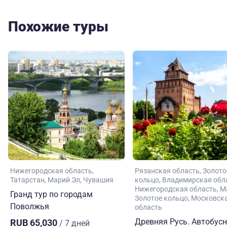
Похожие туры
Нижегородская область
Рязанская область
Золото
Татарстан
Марий Эл
Чувашия
кольцо
Владимирская обл
Нижегородская область
М
Гранд тур по городам
Золотое кольцо
Московск
Поволжья
область
Древняя Русь. Автобус
RUB 65,030
/ 7 дней