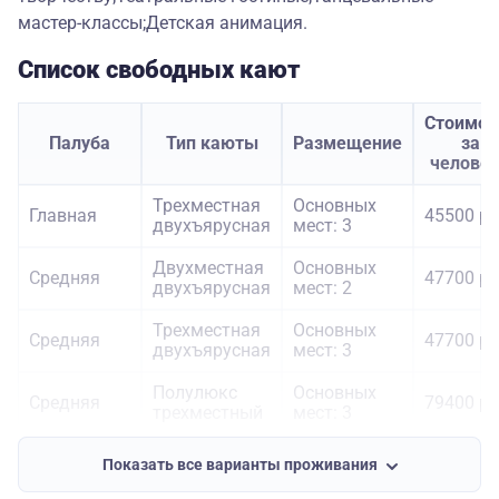
мастер-классы;Детская анимация.
Список свободных кают
Стоимос
Палуба
Тип каюты
Размещение
за
челове
Трехместная
Основных
Главная
45500 ру
двухъярусная
мест: 3
Двухместная
Основных
Средняя
47700 ру
двухъярусная
мест: 2
Трехместная
Основных
Средняя
47700 ру
двухъярусная
мест: 3
Полулюкс
Основных
Средняя
79400 ру
трехместный
мест: 3
Двухместная
Основных
Шлюпочная
49800 ру
Показать все варианты проживания
двухъярусная
мест: 2