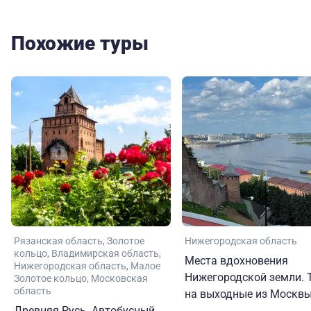
Похожие туры
Рязанская область
Золотое
Нижегородская область
кольцо
Владимирская область
Места вдохновения
Нижегородская область
Малое
Нижегородской земли. 
Золотое кольцо
Московская
область
на выходные из Москв
Древняя Русь. Автобусный