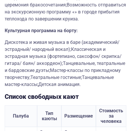
церемония бракосочетания;Возможность отправиться
на экскурсионную программу «» в городе прибытия
теплохода по завершении круиза.
Культурная программа на борту:
Дискотека и живая музыка в баре (академический/
эстрадный/ народный вокал);Классическая и
эстрадная музыка (фортепиано, саксофон/ скрипка/
гитара/ баян/ аккордеон);Танцевальные, театральные
и бардовские дуэты;Мастер-классы по прикладному
творчеству;Театральные гостиные;Танцевальные
мастер-классы;Детская анимация.
Список свободных кают
Стоимость
Тип
Палуба
Размещение
за
каюты
человека