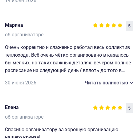
14 июля 2026
Марина
5
об организаторе
Очень корректно и слаженно работал весь коллектив
теплохода. Всё очень чётко организовано в казалось
бы мелких, но таких важных деталях: вечером полное
расписание на следующий день ( вплоть до того в
какой автобус садиться на экскурсию), всегда
30 июня 2026
Читать полностью
работающие наушники для экскурсий и т. д. Мелочи,
которые делают путешествие комфортным, приятным
и запоминающимся. Огромная благодарность
Елена
5
капитану и всему составу за прекрасно
организованный отдых.🥰
об организаторе
Спасибо организатору за хорошую организацию
нашего круиза!