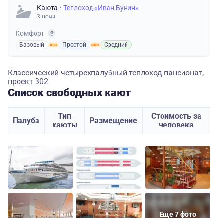
Каюта
• Теплоход «Иван Бунин»
3 ночи
Комфорт
Базовый
Простой
Средний
Классический четырехпалубный теплоход-пансионат,
проект 302
Список свободных кают
Тип
Стоимость за
Палуба
Размещение
каюты
человека
Еще 7 фото