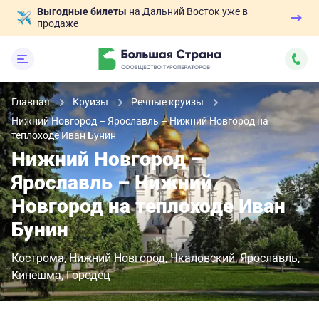
Выгодные билеты
на Дальний Восток уже в
продаже
Главная
Круизы
Речные круизы
Нижний Новгород – Ярославль – Нижний Новгород на
теплоходе Иван Бунин
Нижний Новгород –
Ярославль – Нижний
Новгород на теплоходе Иван
Бунин
Кострома
Нижний Новгород
Чкаловский
Ярославль
Кинешма
Городец