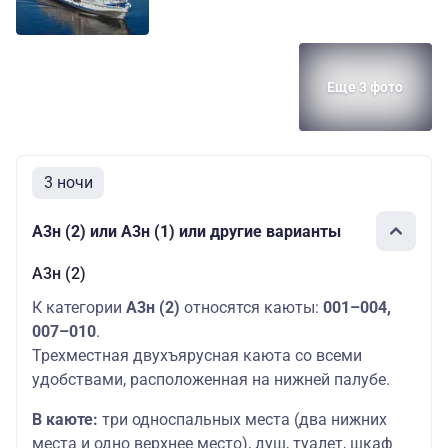
Еще 3 фото
3 ночи
А3н (2) или А3н (1) или другие варианты
А3н (2)
К категории
А3н (2)
относятся каюты:
001–004,
007–010
.
Трехместная двухъярусная каюта со всеми
удобствами, расположенная на нижней палубе.
В каюте:
три односпальных места (два нижних
места и одно верхнее место), душ, туалет, шкаф