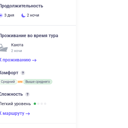
Продолжительность
3 дня
2 ночи
Проживание во время тура
Каюта
2 ночи
К проживанию
Комфорт
Средний
Выше среднего
Сложность
Легкий
уровень
К маршруту