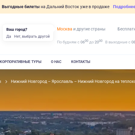
Выгодные билеты
на Дальний Восток уже в продаже
Подробне
Москва
и другие страны
Бесплат
Ваш город?
Да
Нет, выбрать другой
00
00
По будням с
06
до
20
В выходные с
0
КОРПОРАТИВНЫЕ ТУРЫ
О НАС
КОНТАКТЫ
ы
Нижний Новгород – Ярославль – Нижний Новгород на теплох