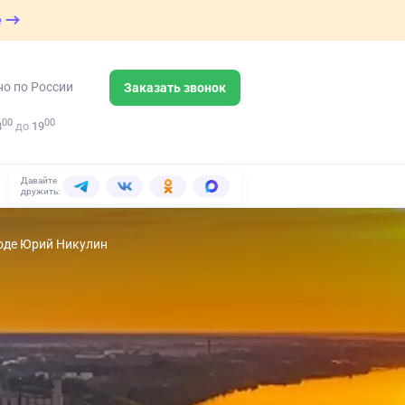
е
но по России
Заказать звонок
00
00
8
до
19
Давайте
дружить:
оде Юрий Никулин