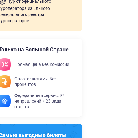
Тур от официального
туроператора из Единого
федерального реестра
туроператоров
Только на Большой Стране
Прямая цена без комиссии
Оплата частями, без
процентов
Федеральный сервис: 97
направлений и 23 вида
отдыха
Самые выгодные билеты