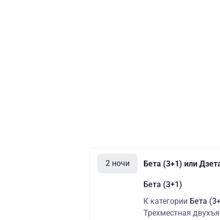
2 ночи
Бета (3+1) или Дзет
Бета (3+1)
К категории
Бета (3
Трехместная двухъя