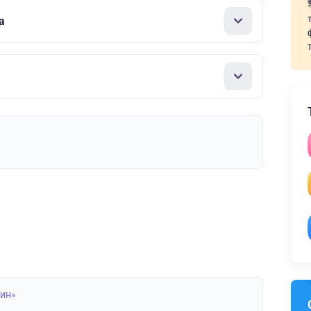
а
лин»