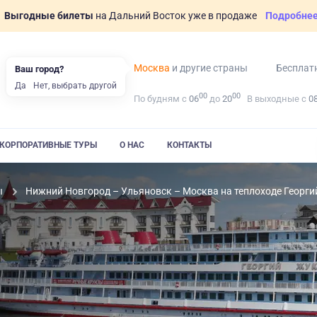
Выгодные билеты
на Дальний Восток уже в продаже
Подробне
Москва
и другие страны
Бесплат
Ваш город?
Да
Нет, выбрать другой
00
00
По будням с
06
до
20
В выходные с
0
КОРПОРАТИВНЫЕ ТУРЫ
О НАС
КОНТАКТЫ
ы
Нижний Новгород – Ульяновск – Москва на теплоходе Георг