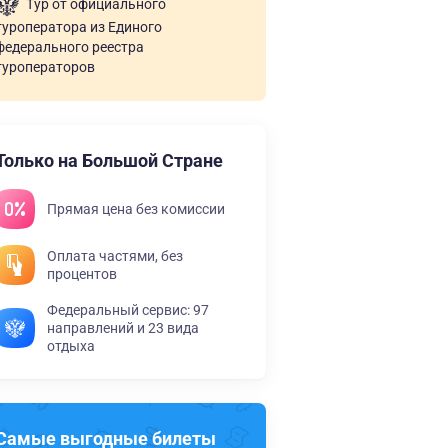
Тур от официального
туроператора из Единого
федерального реестра
туроператоров
Только на Большой Стране
Прямая цена без комиссии
Оплата частями, без
процентов
Федеральный сервис: 97
направлений и 23 вида
отдыха
Самые выгодные билеты