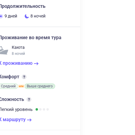
Продолжительность
9 дней
8 ночей
Проживание во время тура
Каюта
8 ночей
К проживанию
Комфорт
Средний
Выше среднего
Сложность
Легкий
уровень
К маршруту