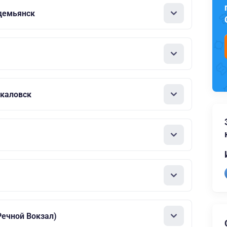
демьянск
Чкаловск
ечной Вокзал)