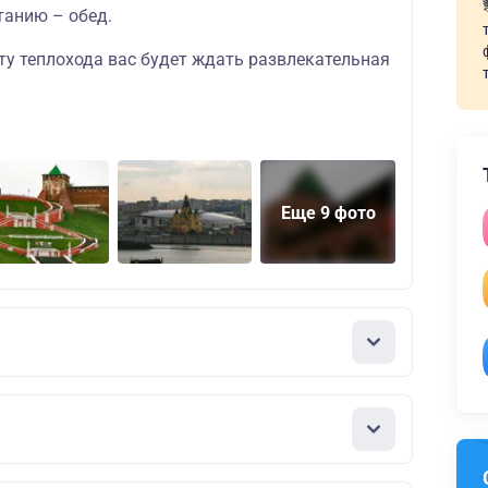
танию – обед.
ту теплохода вас будет ждать
развлекательная
Еще 9 фото