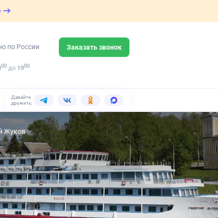
е
но по России
Заказать звонок
00
00
8
до
19
Давайте
дружить:
ий Жуков