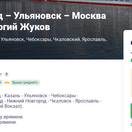
 – Ульяновск – Москва
оргий Жуков
Ульяновск
Чебоксары
Чкаловский
Ярославль
рт
й
Выше среднего
 Казань - Ульяновск - Чебоксары -
 - Нижний Новгород - Чкаловск - Ярославль -
й Вокзал).
у времени.
ремени.