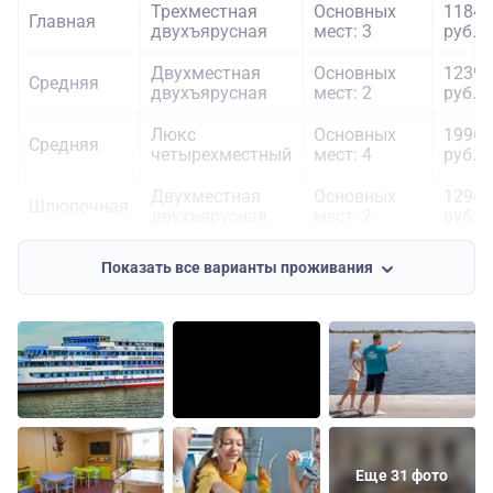
Трехместная
Основных
11840
Главная
двухъярусная
мест: 3
руб.
Двухместная
Основных
12390
Средняя
двухъярусная
мест: 2
руб.
Люкс
Основных
19960
Средняя
четырехместный
мест: 4
руб.
Двухместная
Основных
12940
Шлюпочная
двухъярусная
мест: 2
руб.
Люкс
Основных
22030
Показать все варианты проживания
Шлюпочная
евростандарт
мест: 4
руб.
четырехместный
Еще 31 фото