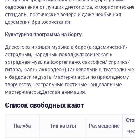
оздоровления от лучших диетологов, юмористические
стендапы, поэтические вечера и даже необычная
церемония бракосочетания;
Культурная программа на борту:
Дискотека и живая музыка в баре (академический/
эстрадный/ народный вокал);Классическая и
эстрадная музыка (фортепиано, саксофон/ скрипка/
гитара/ баян/ аккордеон);Танцевальные, театральные
и бардовские дуэты;Мастер-классы по прикладному
творчеству;Театральные гостиные;Танцевальные
мастер-классы;Детская анимация.
Список свободных кают
Стои
Палуба
Тип каюты
Размещение
з
чело