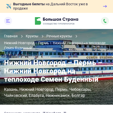
Выгодные билеты
на Дальний Восток уже в
продаже
Главная
Круизы
Речные круизы
Нижний Новгород – Пермь – Нижний Новгород на теплоходе
Семен Буденный
Нижний Новгород – Пермь –
Нижний Новгород на
теплоходе Семен Буденный
Казань
Нижний Новгород
Пермь
Чебоксары
Чайковский
Елабуга
Нижнекамск
Болгар