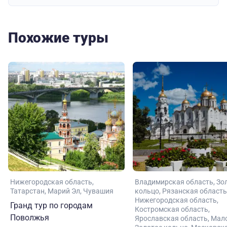
Похожие туры
Нижегородская область
Владимирская область
Зо
Татарстан
Марий Эл
Чувашия
кольцо
Рязанская область
Нижегородская область
Гранд тур по городам
Костромская область
Поволжья
Ярославская область
Мал