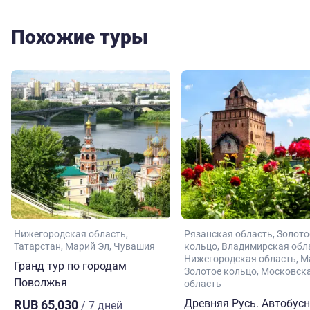
Похожие туры
Нижегородская область
Рязанская область
Золото
Татарстан
Марий Эл
Чувашия
кольцо
Владимирская обл
Нижегородская область
М
Гранд тур по городам
Золотое кольцо
Московск
Поволжья
область
Древняя Русь. Автобус
RUB 65,030
/ 7 дней