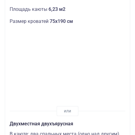
Площадь каюты
6,23 м2
Размер кроватей
75х190
см
Двухместная двухъярусная
В каюте: два спальных места (одно над другим),