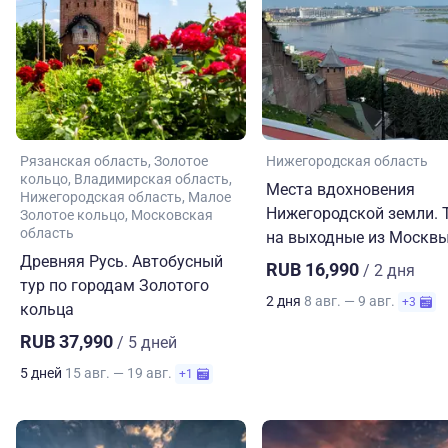
Рязанская область
Золотое
Нижегородская область
кольцо
Владимирская область
Места вдохновения
Нижегородская область
Малое
Нижегородской земли. 
Золотое кольцо
Московская
область
на выходные из Москв
Древняя Русь. Автобусный
RUB 16,990
/ 2 дня
тур по городам Золотого
2 дня
8 авг. — 9 авг.
+3
кольца
RUB 37,990
/ 5 дней
5 дней
15 авг. — 19 авг.
+1