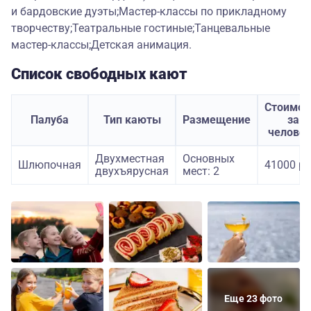
и бардовские дуэты;Мастер-классы по прикладному
творчеству;Театральные гостиные;Танцевальные
мастер-классы;Детская анимация.
Список свободных кают
Стоимос
Палуба
Тип каюты
Размещение
за
челове
Двухместная
Основных
Шлюпочная
41000 ру
двухъярусная
мест: 2
Еще 23 фото