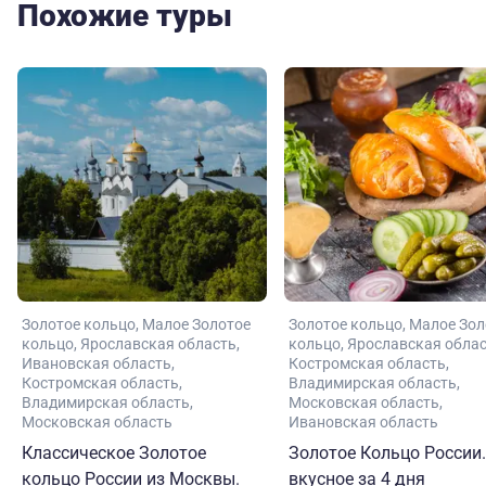
Похожие туры
Золотое кольцо
Малое Золотое
Золотое кольцо
Малое Зол
кольцо
Ярославская область
кольцо
Ярославская обла
Ивановская область
Костромская область
Костромская область
Владимирская область
Владимирская область
Московская область
Московская область
Ивановская область
Классическое Золотое
Золотое Кольцо России.
кольцо России из Москвы.
вкусное за 4 дня