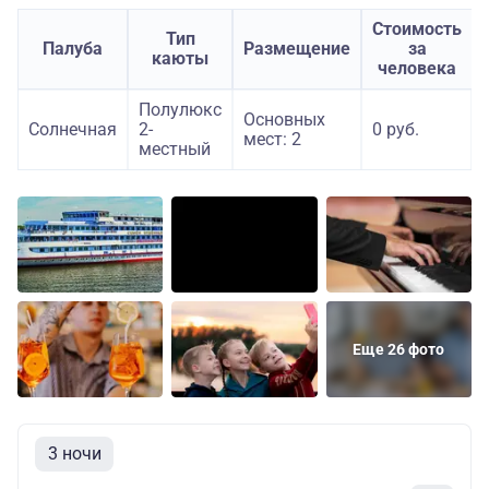
Стоимость
Тип
Палуба
Размещение
за
каюты
человека
Полулюкс
Основных
Солнечная
2-
0 руб.
мест: 2
местный
Еще 26 фото
3 ночи