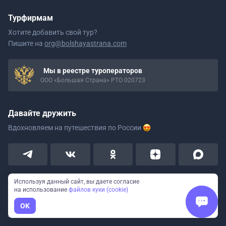
Турфирмам
Хотите добавить свой тур?
Пишите на
org@bolshayastrana.com
Мы в реестре туроператоров
ООО «Большая Страна» РТО 020723
Давайте дружить
Вдохновляем на путешествия
по России
Используя данный сайт, вы даете согласие
на использование
файлов куки (cookie)
Пользовательское соглашение
OK
Политика конфиденциальности