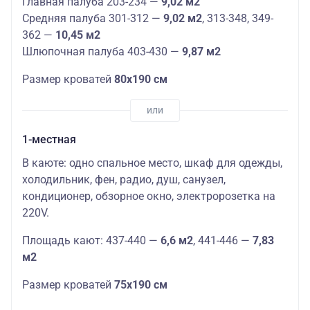
Главная палуба 203-234 —
9,02 м2
Средняя палуба 301-312 —
9,02 м2
, 313-348, 349-
362 —
10,45 м2
Шлюпочная палуба 403-430 —
9,87 м2
Размер кроватей
80х190 см
1-местная
В каюте: одно спальное место, шкаф для одежды,
холодильник, фен, радио, душ, санузел,
кондиционер, обзорное окно, электророзетка на
220V.
Площадь кают: 437-440 —
6,6 м2
, 441-446 —
7,83
м2
Размер кроватей
75х190 см