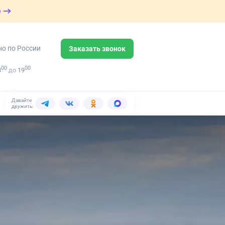
е
но по России
Заказать звонок
00
00
8
до
19
Давайте
дружить: