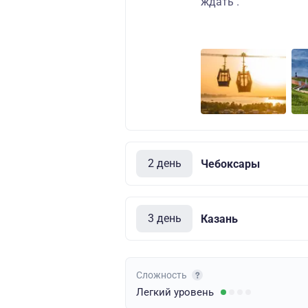
ждать .
2 день
Чебоксары
3 день
Казань
Сложность
Легкий
уровень