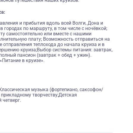
гионов путешествия наших круизов.
са:
вления и прибытия вдоль всей Волги, Дона и
 городах по маршруту, в том числе с ночёвкой;
ту самостоятельно или вместе с нашими
лнительную плату; Возможность отправиться на
 отправления теплохода до начала круиза и в
ершению круиза;Выбор системы питания: завтрак,
полный пансион (завтрак + обед + ужин).
«Питание в круизе».
Классическая музыка (фортепиано, саксофон/
о прикладному творчеству;Детская
 четверг.