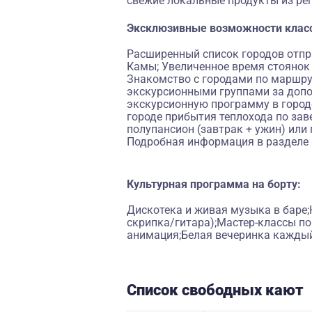
свежие локальные продукты из ре
Эксклюзивные возможности клас
Расширенный список городов отпра
Камы; Увеличенное время стоянок в
Знакомство с городами по маршру
экскурсионными группами за допо
экскурсионную программу в городе
городе прибытия теплохода по зав
полупансион (завтрак + ужин) или 
Подробная информация в разделе 
Культурная программа на борту:
Дискотека и живая музыка в баре;
скрипка/гитара);Мастер-классы п
анимация;Белая вечеринка каждый
Список свободных кают