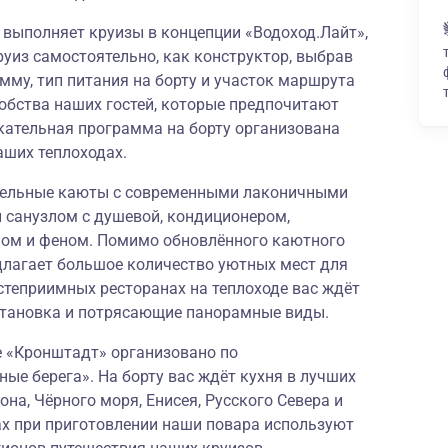
» выполняет круизы в концепции
«Водоход.Лайт»
,
руиз самостоятельно, как конструктор, выбрав
му, тип питания на борту и участок маршрута
обства наших гостей, которые предпочитают
кательная программа на борту организована
аших теплоходах.
бельные каюты с современными лаконичными
 санузлом с душевой, кондиционером,
фом и феном. Помимо обновлённого каютного
длагает большое количество уютных мест для
степриимных ресторанах на теплоходе вас ждёт
становка и потрясающие панорамные виды.
е «Кронштадт» организовано по
ные берега
». На борту вас ждёт кухня в лучших
на, Чёрного моря, Енисея, Русского Севера и
ах при приготовлении наши повара используют