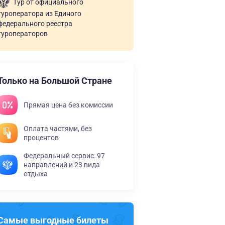
Тур от официального
туроператора из Единого
федерального реестра
туроператоров
Только на Большой Стране
Прямая цена без комиссии
Оплата частями, без
процентов
Федеральный сервис: 97
направлений и 23 вида
отдыха
Самые выгодные билеты