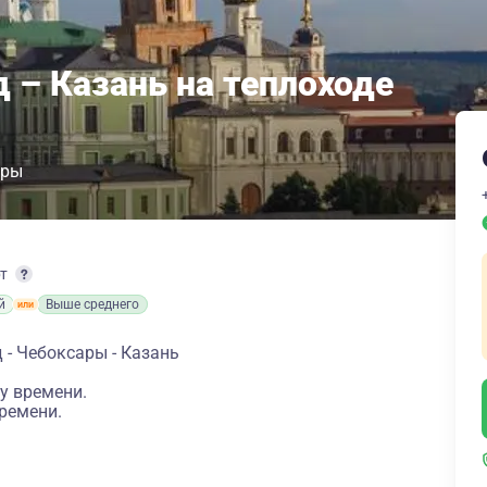
 – Казань на теплоходе
ары
рт
й
Выше среднего
- Чебоксары - Казань
у времени.
ремени.