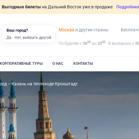
Выгодные билеты
на Дальний Восток уже в продаже
Подробне
Москва
и другие страны
Бесплат
Ваш город?
Да
Нет, выбрать другой
00
00
По будням с
06
до
20
В выходные с
0
КОРПОРАТИВНЫЕ ТУРЫ
О НАС
КОНТАКТЫ
од – Казань на теплоходе Кронштадт