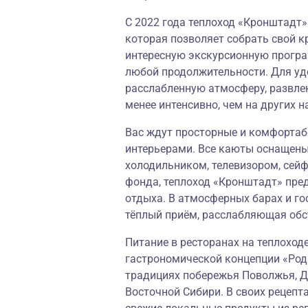
С 2022 года теплоход «Кронштадт
которая позволяет собрать свой к
интересную экскурсионную програм
любой продолжительности. Для уд
расслабленную атмосферу, развле
менее интенсивно, чем на других н
Вас ждут просторные и комфорта
интерьерами. Все каюты оснащены
холодильником, телевизором, сей
фонда, теплоход «Кронштадт» пре
отдыха. В атмосферных барах и го
тёплый приём, расслабляющая об
Питание в ресторанах на теплоход
гастрономической концепции «
Род
традициях побережья Поволжья, До
Восточной Сибири. В своих рецепт