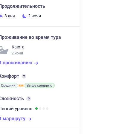
Продолжительность
3 дня
2 ночи
Проживание во время тура
Каюта
2 ночи
К проживанию
Комфорт
Средний
Выше среднего
Сложность
Легкий
уровень
К маршруту