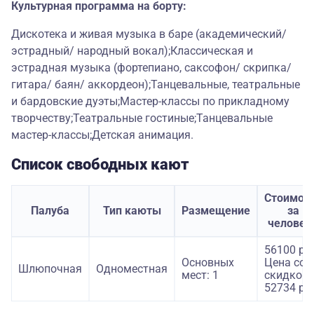
Культурная программа на борту:
Дискотека и живая музыка в баре (академический/
эстрадный/ народный вокал);Классическая и
эстрадная музыка (фортепиано, саксофон/ скрипка/
гитара/ баян/ аккордеон);Танцевальные, театральные
и бардовские дуэты;Мастер-классы по прикладному
творчеству;Театральные гостиные;Танцевальные
мастер-классы;Детская анимация.
Список свободных кают
Стоимос
Палуба
Тип каюты
Размещение
за
человек
56100 ру
Основных
Цена со
Шлюпочная
Одноместная
мест: 1
скидкой:
52734 ру