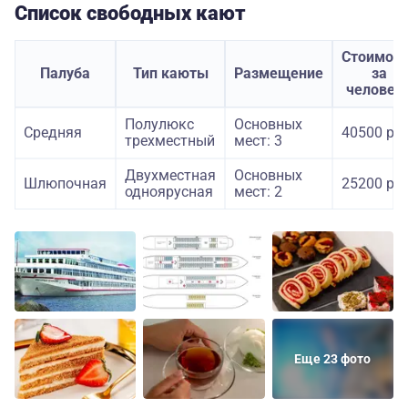
Список свободных кают
Стоимост
Палуба
Тип каюты
Размещение
за
человек
Полулюкс
Основных
Средняя
40500 руб
трехместный
мест: 3
Двухместная
Основных
Шлюпочная
25200 руб
одноярусная
мест: 2
Еще 23 фото