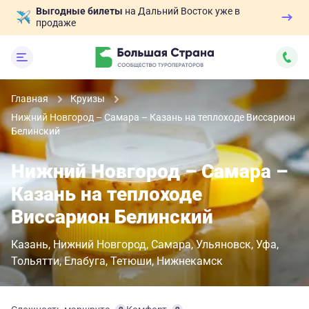
Выгодные билеты
на Дальний Восток уже в
продаже
Главная
Круизы
Нижний Новгород – Самара – Казань на теплоходе Виссарион
Белинский
Нижний Новгород – Самара –
Казань на теплоходе
Виссарион Белинский
Казань
Нижний Новгород
Самара
Ульяновск
Уфа
Тольятти
Елабуга
Тетюши
Нижнекамск