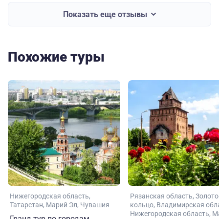
Показать еще отзывы
Похожие туры
Нижегородская область
Рязанская область
Золото
Татарстан
Марий Эл
Чувашия
кольцо
Владимирская обл
Нижегородская область
М
Гранд тур по городам