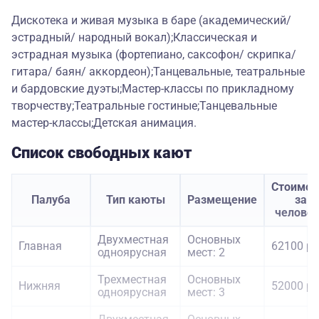
Дискотека и живая музыка в баре (академический/
эстрадный/ народный вокал);Классическая и
эстрадная музыка (фортепиано, саксофон/ скрипка/
гитара/ баян/ аккордеон);Танцевальные, театральные
и бардовские дуэты;Мастер-классы по прикладному
творчеству;Театральные гостиные;Танцевальные
мастер-классы;Детская анимация.
Список свободных кают
Стоимос
Палуба
Тип каюты
Размещение
за
челове
Двухместная
Основных
Главная
62100 ру
одноярусная
мест: 2
Трехместная
Основных
Нижняя
52000 ру
одноярусная
мест: 3