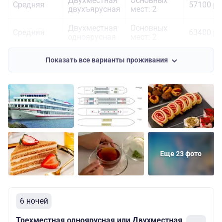
Двухместная
Основных
Средняя
57100 ру
двухъярусная
мест: 2
Двухместная
Основных
Средняя
63400 ру
одноярусная
мест: 2
Двухместная
Основных
Шлюпочная
66600 ру
Показать все варианты проживания
одноярусная
мест: 2
Еще 23 фото
6 ночей
Трехместная одноярусная или Двухместная