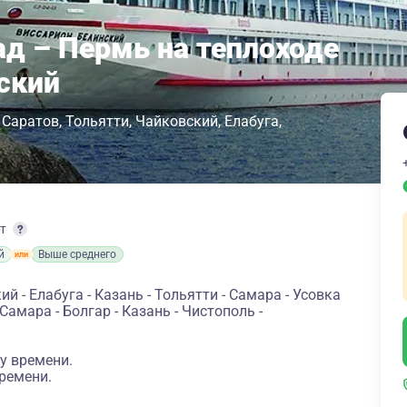
ад – Пермь на теплоходе
ский
Саратов
Тольятти
Чайковский
Елабуга
рт
й
Выше среднего
 - Елабуга - Казань - Тольятти - Самара - Усовка
 Самара - Болгар - Казань - Чистополь -
у времени.
ремени.