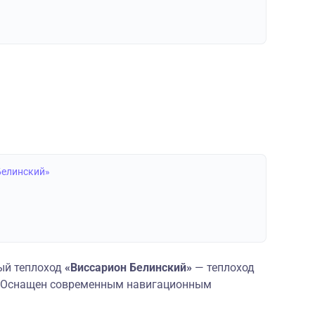
Белинский»
ый теплоход
«Виссарион Белинский»
— теплоход
и. Оснащен современным навигационным