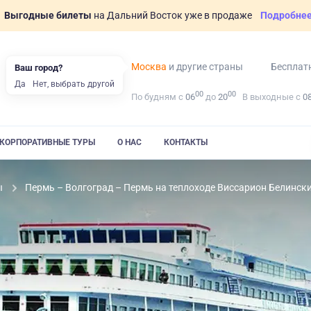
Выгодные билеты
на Дальний Восток уже в продаже
Подробне
Москва
и другие страны
Бесплат
Ваш город?
Да
Нет, выбрать другой
00
00
По будням с
06
до
20
В выходные с
0
КОРПОРАТИВНЫЕ ТУРЫ
О НАС
КОНТАКТЫ
ы
Пермь – Волгоград – Пермь на теплоходе Виссарион Белинск