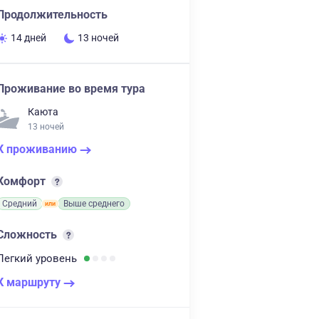
Продолжительность
14 дней
13 ночей
Проживание во время тура
Каюта
13 ночей
К проживанию
Комфорт
Средний
Выше среднего
Сложность
Легкий
уровень
К маршруту