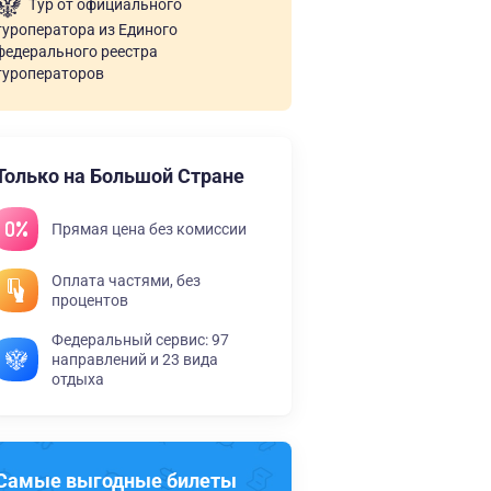
Тур от официального
туроператора из Единого
федерального реестра
туроператоров
Только на Большой Стране
Прямая цена без комиссии
Оплата частями, без
процентов
Федеральный сервис: 97
направлений и 23 вида
отдыха
Самые выгодные билеты