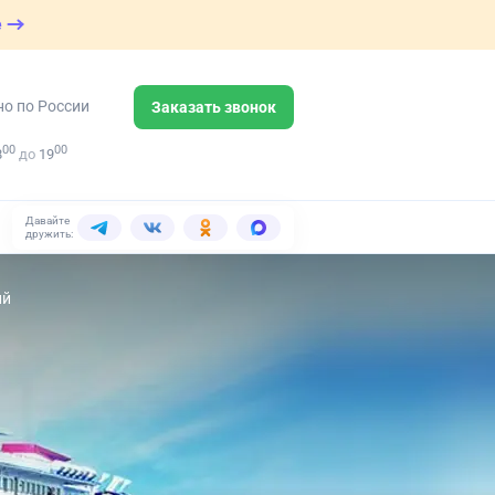
е
но по России
Заказать звонок
00
00
8
до
19
Давайте
дружить:
ий