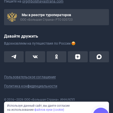
Пишите на
org@bolshayastrana.com
Мы в реестре туроператоров
ООО «Большая Страна» РТО 020723
Давайте дружить
Вдохновляем на путешествия
по России
Пользовательское соглашение
Политика конфиденциальности
© 2016—2026 ООО «Большая Страна». ИНН/КПП
5908078160/590801001 ОГРН 1185958020533
Используя данный сайт, вы даете согласие
Номер в реестре Роскомнадзора № 59-18-006319 (Приказ № 321 от
на использование
файлов куки (cookie)
11.10.2018)