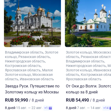
Владимирская область
Золотое
Золотое кольцо
Московск
кольцо
Рязанская область
область
Рязанская област
Нижегородская область
Владимирская область
Костромская область
Нижегородская область
М
Ярославская область
Малое
Золотое кольцо
Ивановск
Золотое кольцо
Московская
область
Костромская обл
область
Ивановская область
Ярославская область
Звезда Руси. Путешествие по
От Оки до Волги. Золот
Золотому кольцу из Москвы
кольцо за 8 дней
RUB 59,990
RUB 54,490
/ 8 дней
/ 8 дней
8 дней
15 авг. — 22 авг.
8 дней
7 авг. — 14 авг.
+1
+14