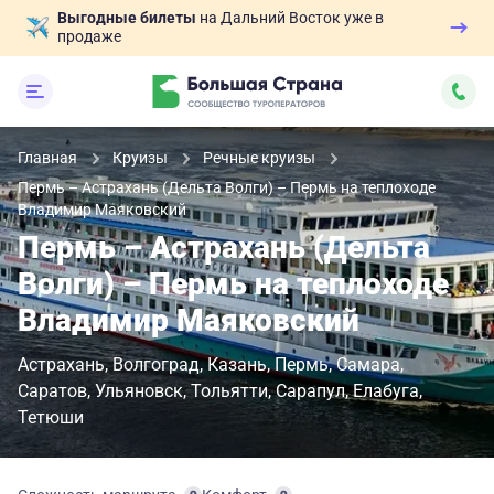
Выгодные билеты
на Дальний Восток уже в
продаже
Главная
Круизы
Речные круизы
Пермь – Астрахань (Дельта Волги) – Пермь на теплоходе
Владимир Маяковский
Пермь – Астрахань (Дельта
Волги) – Пермь на теплоходе
Владимир Маяковский
Астрахань
Волгоград
Казань
Пермь
Самара
Саратов
Ульяновск
Тольятти
Сарапул
Елабуга
Тетюши