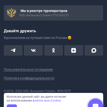
Мы в реестре туроператоров
ООО «Большая Страна» РТО 020723
Давайте дружить
Вдохновляем на путешествия
по России
Пользовательское соглашение
Политика конфиденциальности
© 2016—2026 ООО «Большая Страна». ИНН/КПП
5908078160/590801001 ОГРН 1185958020533
Используя данный сайт, вы даете согласие
Номер в реестре Роскомнадзора № 59-18-006319 (Приказ № 321 от
на использование
файлов куки (cookie)
11.10.2018)
Полное или частичное копирование изображений и текстов возможно