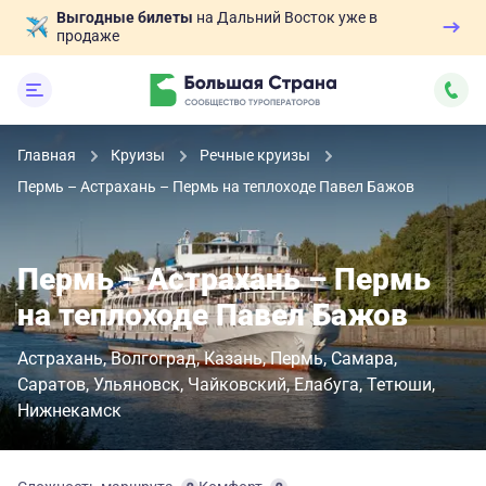
Выгодные билеты
на Дальний Восток уже в
продаже
Главная
Круизы
Речные круизы
Пермь – Астрахань – Пермь на теплоходе Павел Бажов
Пермь – Астрахань – Пермь
на теплоходе Павел Бажов
Астрахань
Волгоград
Казань
Пермь
Самара
Саратов
Ульяновск
Чайковский
Елабуга
Тетюши
Нижнекамск