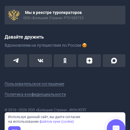
Мы в реестре туроператоров
ООО «Большая Страна» РТО 020723
Давайте дружить
Вдохновляем на путешествия
по России
Пользовательское соглашение
Политика конфиденциальности
© 2016—2026 ООО «Большая Страна». ИНН/КПП
5908078160/590801001 ОГРН 1185958020533
Используя данный сайт, вы даете согласие
Номер в реестре Роскомнадзора № 59-18-006319 (Приказ № 321 от
на использование
файлов куки (cookie)
11.10.2018)
Полное или частичное копирование изображений и текстов возможно