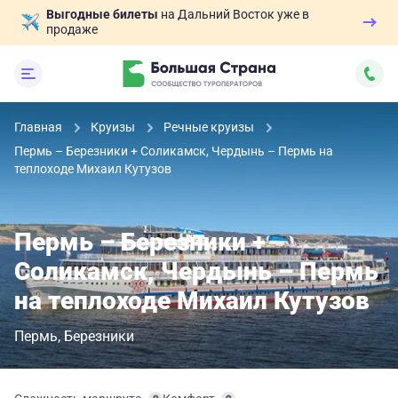
Выгодные билеты
на Дальний Восток уже в
продаже
Главная
Круизы
Речные круизы
Пермь – Березники + Соликамск, Чердынь – Пермь на
теплоходе Михаил Кутузов
Пермь – Березники +
Соликамск, Чердынь – Пермь
на теплоходе Михаил Кутузов
Пермь
Березники