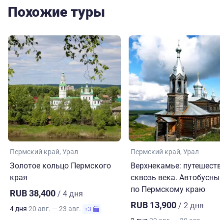
Похожие туры
Пермский край
Урал
Пермский край
Урал
Золотое кольцо Пермского
Верхнекамье: путешест
края
сквозь века. Автобусны
по Пермскому краю
RUB 38,400
/ 4 дня
RUB 13,900
/ 2 дня
4 дня
20 авг. — 23 авг.
+3