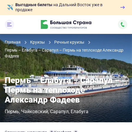
Выгодные билеты
на Дальний Восток уже в
продаже
Главная
Круизы
Речные круизы
Пермь – Елабуга – Сарапул – Пермь на теплоходе Александр
Фадеев
Пермь – Елабуга – Сарапул –
Пермь на теплоходе
Александр Фадеев
Пермь
Чайковский
Сарапул
Елабуга