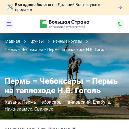
Выгодные билеты
на Дальний Восток уже в
продаже
Главная
Круизы
Речные круизы
Пермь – Чебоксары – Пермь на теплоходе Н.В. Гоголь
Пермь – Чебоксары – Пермь
на теплоходе Н.В. Гоголь
Казань
Пермь
Чебоксары
Чайковский
Елабуга
Нижнекамск
Свияжск