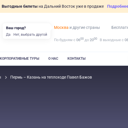
Выгодные билеты
на Дальний Восток уже в продаже
Подробне
Москва
и другие страны
Бесплат
Ваш город?
Да
Нет, выбрать другой
00
00
По будням с
06
до
20
В выходные с
0
КОРПОРАТИВНЫЕ ТУРЫ
О НАС
КОНТАКТЫ
ы
Пермь – Казань на теплоходе Павел Бажов