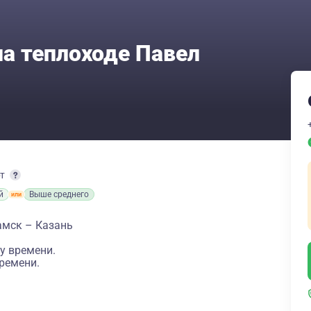
на теплоходе Павел
рт
й
Выше среднего
амск – Казань
у времени.
ремени.