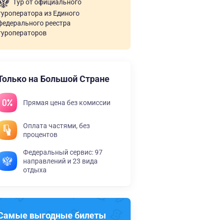
Тур от официального
туроператора из Единого
федерального реестра
туроператоров
Только на Большой Стране
Прямая цена без комиссии
Оплата частями, без
процентов
Федеральный сервис: 97
направлений и 23 вида
отдыха
Самые выгодные билеты