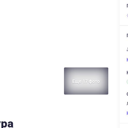
Еще 17 фото
ура