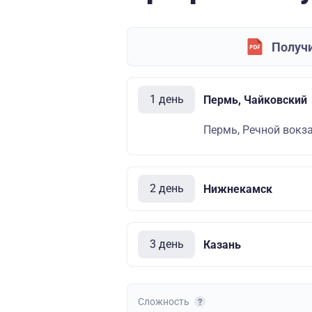
Получи
1 день
Пермь, Чайковский
Пермь, Речной вокза
2 день
Нижнекамск
3 день
Казань
Сложность