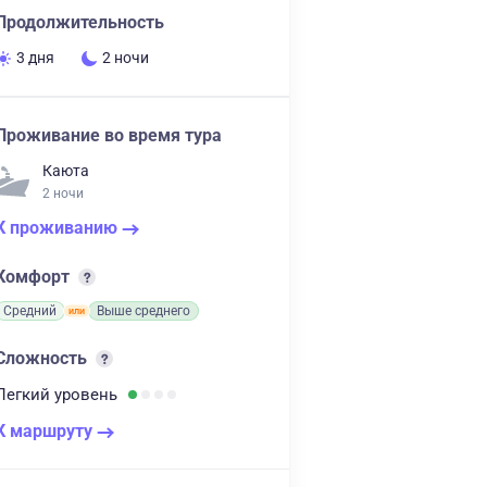
Продолжительность
3 дня
2 ночи
Проживание во время тура
Каюта
2 ночи
К проживанию
Комфорт
Средний
Выше среднего
Сложность
Легкий
уровень
К маршруту