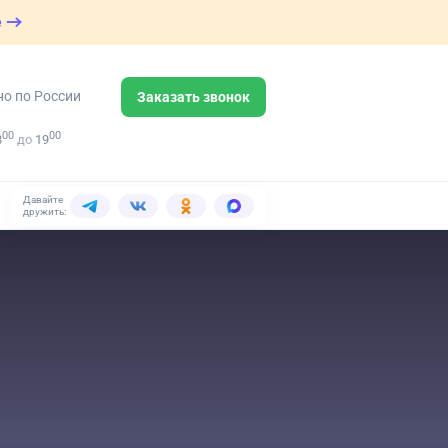
е
но по России
Заказать звонок
00
00
8
до
19
Давайте
дружить: