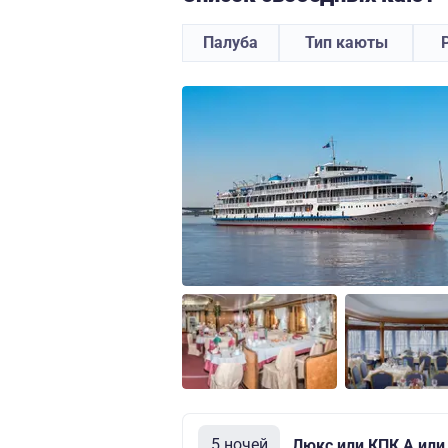
Палуба
Тип каюты
5 ночей
Люкс или КПК А или