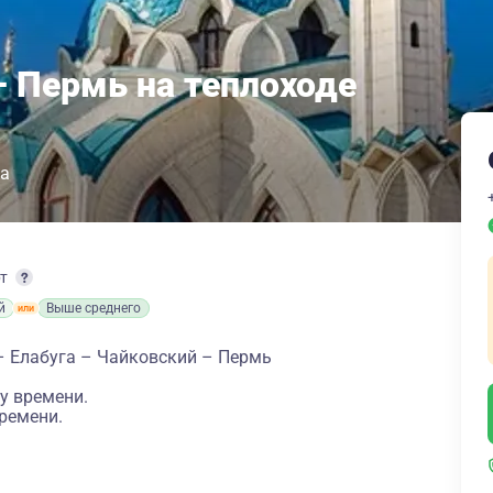
– Пермь на теплоходе
га
рт
й
Выше среднего
– Елабуга – Чайковский – Пермь
у времени.
ремени.