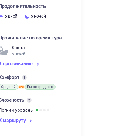
Продолжительность
6 дней
5 ночей
Проживание во время тура
Каюта
5 ночей
К проживанию
Комфорт
Средний
Выше среднего
Сложность
Легкий
уровень
К маршруту