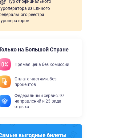
Тур от официального
туроператора из Единого
федерального реестра
туроператоров
Только на Большой Стране
Прямая цена без комиссии
Оплата частями, без
процентов
Федеральный сервис: 97
направлений и 23 вида
отдыха
Самые выгодные билеты