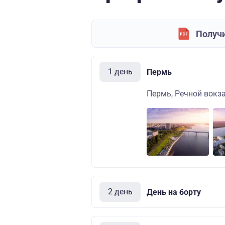
Получи
1 день
Пермь
Пермь, Речной вокза
2 день
День на борту