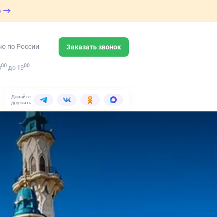
е
но по России
Заказать звонок
00
00
8
до
19
Давайте
дружить: