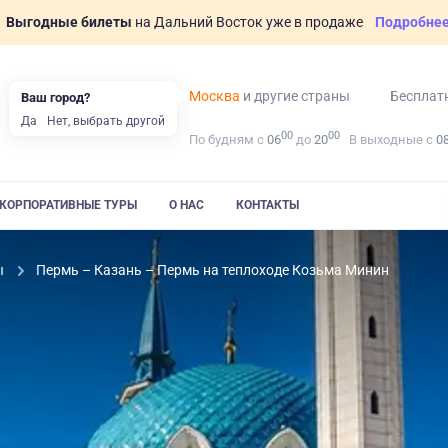
Выгодные билеты
на Дальний Восток уже в продаже
Подробне
Москва
и другие страны
Бесплат
Ваш город?
Да
Нет, выбрать другой
00
00
По будням с
06
до
20
В выходные с
0
КОРПОРАТИВНЫЕ ТУРЫ
О НАС
КОНТАКТЫ
ы
Пермь – Казань – Пермь на теплоходе Козьма Минин