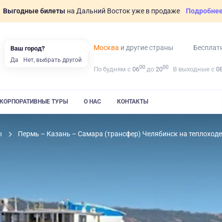
Выгодные билеты
на Дальний Восток уже в продаже
Подробне
Москва
и другие страны
Бесплат
Ваш город?
Да
Нет, выбрать другой
00
00
По будням с
06
до
20
В выходные с
0
КОРПОРАТИВНЫЕ ТУРЫ
О НАС
КОНТАКТЫ
ы
Пермь – Казань – Самара (трансфер) Челябинск на теплоход