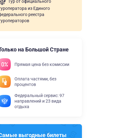
Тур от официального
туроператора из Единого
федерального реестра
туроператоров
Только на Большой Стране
Прямая цена без комиссии
Оплата частями, без
процентов
Федеральный сервис: 97
направлений и 23 вида
отдыха
Самые выгодные билеты