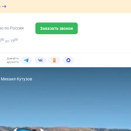
е
но по России
Заказать звонок
00
00
8
до
19
Давайте
дружить:
е Михаил Кутузов