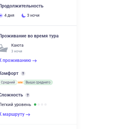
Продолжительность
4 дня
3 ночи
Проживание во время тура
Каюта
3 ночи
К проживанию
Комфорт
Средний
Выше среднего
Сложность
Легкий
уровень
К маршруту