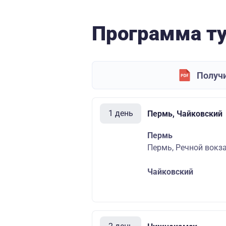
Программа т
Получи
1 день
Пермь, Чайковский
Пермь
Пермь, Речной вокза
Чайковский