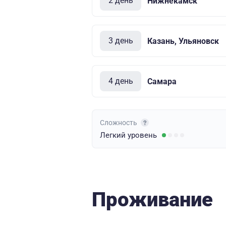
2 день
Нижнекамск
3 день
Казань, Ульяновск
4 день
Самара
Сложность
Легкий
уровень
Проживание