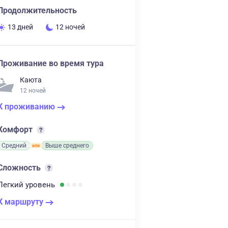
Продолжительность
13 дней
12 ночей
Проживание во время тура
Каюта
12 ночей
К проживанию
Комфорт
Средний
Выше среднего
Сложность
Легкий
уровень
К маршруту