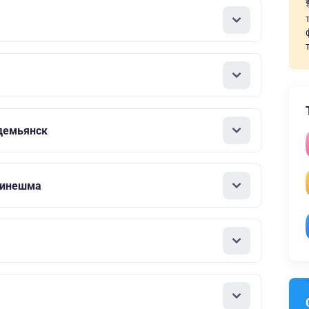
демьянск
Кинешма