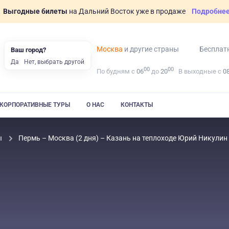
Выгодные билеты
на Дальний Восток уже в продаже
Подробне
Москва
и другие страны
Бесплат
Ваш город?
Да
Нет, выбрать другой
00
00
По будням с
06
до
20
В выходные с
0
КОРПОРАТИВНЫЕ ТУРЫ
О НАС
КОНТАКТЫ
ы
Пермь – Москва (2 дня) – Казань на теплоходе Юрий Никулин