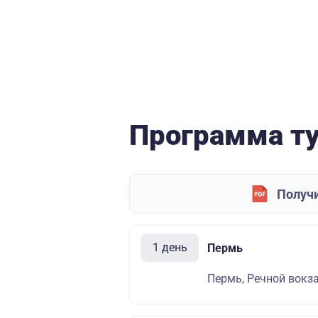
Программа т
Получи
1 день
Пермь
Пермь, Речной вокза