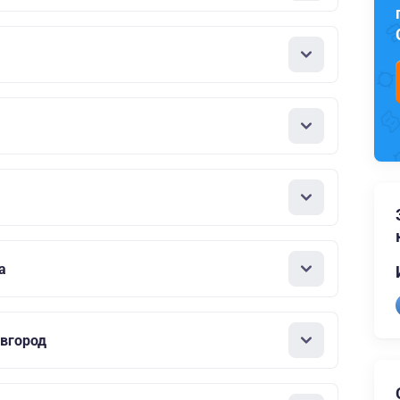
а
вгород