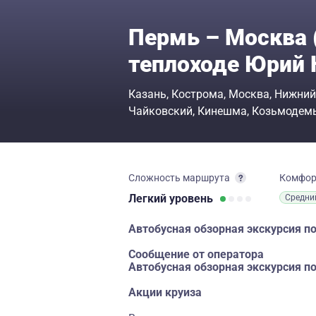
Пермь – Москва (
теплоходе Юрий 
Казань
Кострома
Москва
Нижний
Чайковский
Кинешма
Козьмодем
Сложность маршрута
Комфо
Легкий
уровень
Средни
Автобусная обзорная экскурсия п
Сообщение от оператора
Автобусная обзорная экскурсия п
Акции круиза