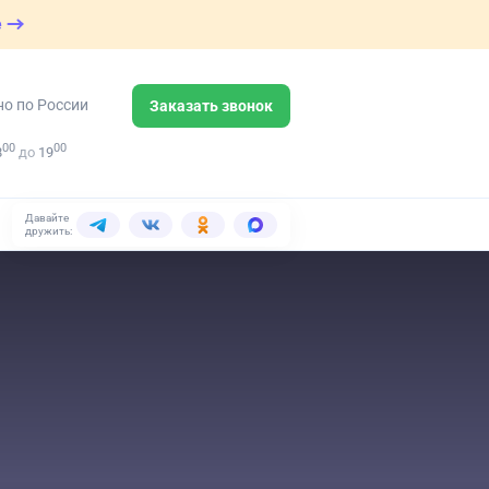
е
но по России
Заказать звонок
00
00
8
до
19
Давайте
дружить: