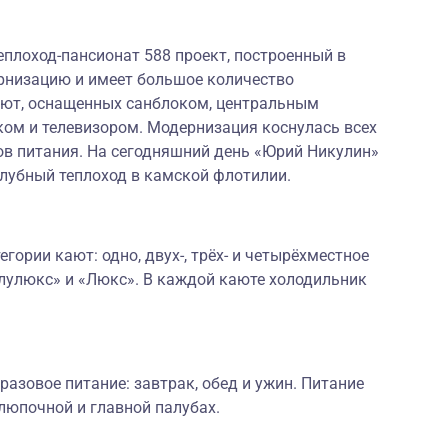
плоход-пансионат 588 проект, построенный в
рнизацию и имеет большое количество
ют, оснащенных санблоком, центральным
ом и телевизором. Модернизация коснулась всех
в питания. На сегодняшний день «Юрий Никулин»
убный теплоход в камской флотилии.
гории кают: одно, двух-, трёх- и четырёхместное
лулюкс» и «Люкс». В каждой каюте холодильник
разовое питание: завтрак, обед и ужин. Питание
люпочной и главной палубах.