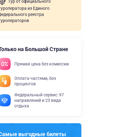
Тур от официального
туроператора из Единого
федерального реестра
туроператоров
Только на Большой Стране
Прямая цена без комиссии
Оплата частями, без
процентов
Федеральный сервис: 97
направлений и 23 вида
отдыха
Самые выгодные билеты