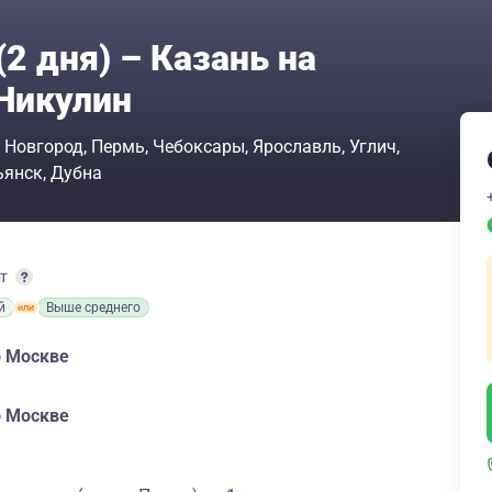
2 дня) – Казань на
Никулин
 Новгород
Пермь
Чебоксары
Ярославль
Углич
ьянск
Дубна
рт
й
Выше среднего
о Москве
о Москве